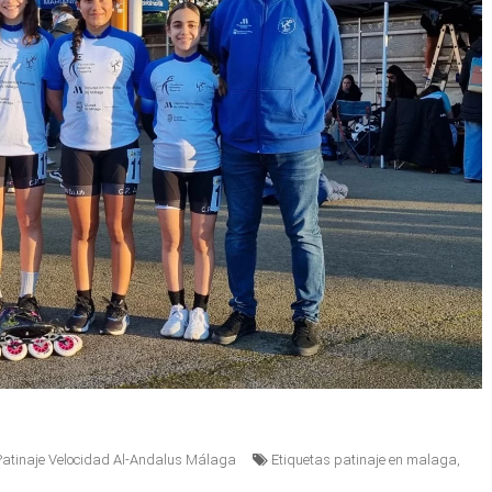
Patinaje Velocidad Al-Andalus Málaga
Etiquetas
patinaje en malaga
,