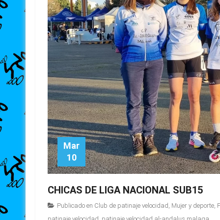
Mar
10
CHICAS DE LIGA NACIONAL SUB15
Publicado en
Club de patinaje velocidad
,
Mujer y deporte
,
patinaje velocidad
,
patinaje velocidad al-andalus malaga