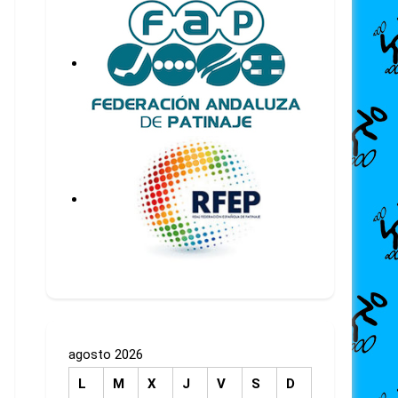
agosto 2026
L
M
X
J
V
S
D