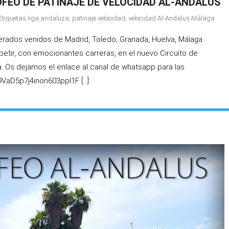
ROFEO DE PATINAJE DE VELOCIDAD AL-ANDALUS
Etiquetas
liga andaluza
,
patinaje velocidad
,
velocidad Al-Andalus Málaga
rados venidos de Madrid, Toledo, Granada, Huelva, Málaga
epetir, con emocionantes carreras, en el nuevo Circuito de
a. Os dejamos el enlace al canal de whatsapp para las
9VaD5p7j4inon603ppl1F […]