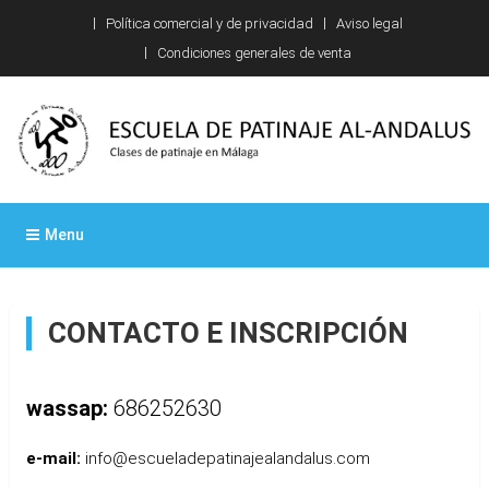
Skip
Política comercial y de privacidad
Aviso legal
to
Condiciones generales de venta
content
Escuela de patinaje Al-
Clases de patinaje en Málaga
Menu
Andalus
CONTACTO E INSCRIPCIÓN
wassap:
686252630
e-mail:
info@escueladepatinajealandalus.com