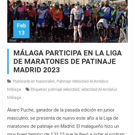
Feb
13
MÁLAGA PARTICIPA EN LA LIGA
DE MARATONES DE PATINAJE
MADRID 2023
Publicado en
Nacionales
,
Patinaje Velocidad Al-Andalus
Málaga
Etiquetas
patinaje velocidad
,
velocidad Al-Andalus
Málaga
Álvaro Puche, ganador de la pasada edición en junior
masculino, se presenta de nuevo este año a la Liga de
maratones de patinaje en Madrid. El malagueño hizo un
muy buen tiempo de 1:31:15 que le llevó a subir al podium