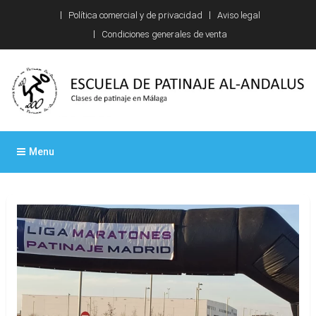
Skip
Política comercial y de privacidad
Aviso legal
to
Condiciones generales de venta
content
Escuela de patinaje Al-
Clases de patinaje en Málaga
Menu
Andalus