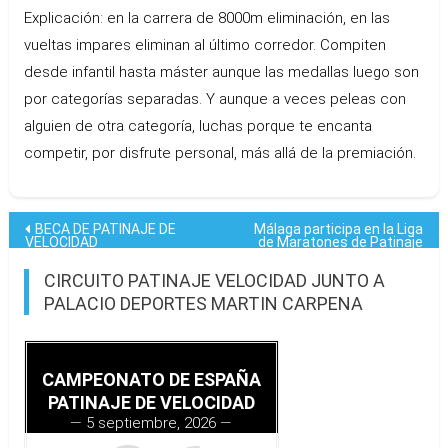
Explicación: en la carrera de 8000m eliminación, en las
vueltas impares eliminan al último corredor. Compiten
desde infantil hasta máster aunque las medallas luego son
por categorías separadas. Y aunque a veces peleas con
alguien de otra categoría, luchas porque te encanta
competir, por disfrute personal, más allá de la premiación.
Navegación
BECA DE PATINAJE DE
Málaga participa en la Liga
VELOCIDAD
de Maratones de Patinaje
Madrid 2023
de
CIRCUITO PATINAJE VELOCIDAD JUNTO A
entradas
PALACIO DEPORTES MARTIN CARPENA
CAMPEONATO DE ESPAÑA
PATINAJE DE VELOCIDAD
5 septiembre, 2026