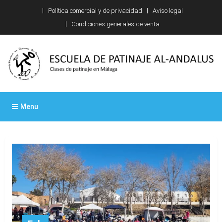
Skip
Política comercial y de privacidad
Aviso legal
to
Condiciones generales de venta
content
Escuela de patinaje Al-
Clases de patinaje en Málaga
Menu
Andalus