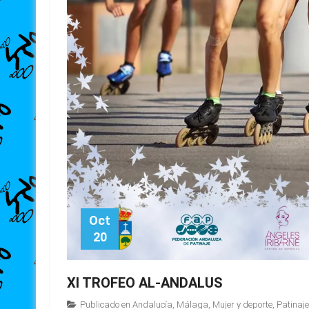
Oct
20
XI TROFEO AL-ANDALUS
Publicado en
Andalucía
,
Málaga
,
Mujer y deporte
,
Patinaj