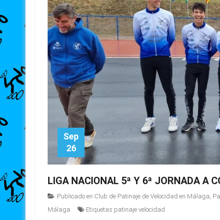
Sep
26
LIGA NACIONAL 5ª Y 6ª JORNADA A 
Publicado en
Club de Patinaje de Velocidad en Málaga
,
Pa
Málaga
Etiquetas
patinaje velocidad