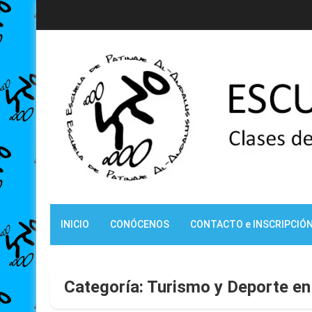
Skip
to
content
Escuela de patinaje Al-An
Clases de patinaje en Málaga
INICIO
CONÓCENOS
CONTACTO e INSCRIPCIÓ
Categoría:
Turismo y Deporte e