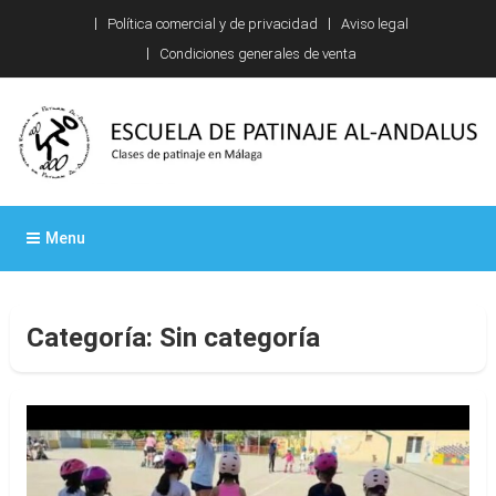
Skip
Política comercial y de privacidad
Aviso legal
to
Condiciones generales de venta
content
Escuela de patinaje Al-
Clases de patinaje en Málaga
Menu
Andalus
Categoría:
Sin categoría