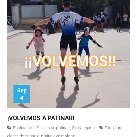
Sep
4
¡VOLVEMOS A PATINAR!
Publicado en
Escuela de patinaje
,
Sin categoría
Etiquetas
clases de patinaje
,
patinaje en malaga