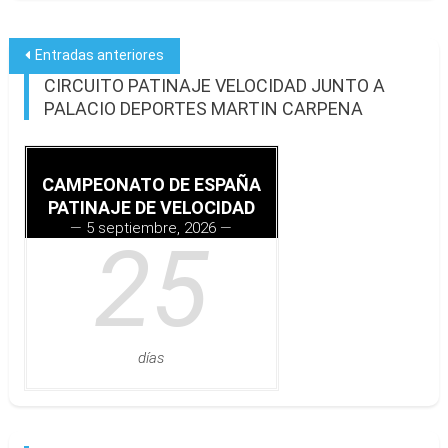
Navegación
Entradas anteriores
CIRCUITO PATINAJE VELOCIDAD JUNTO A
de
PALACIO DEPORTES MARTIN CARPENA
entradas
CAMPEONATO DE ESPAÑA
PATINAJE DE VELOCIDAD
5 septiembre, 2026
25
días