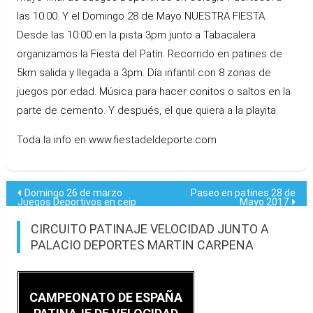
las 10:00. Y el Domingo 28 de Mayo NUESTRA FIESTA.
Desde las 10:00 en la pista 3pm junto a Tabacalera
organizamos la Fiesta del Patín. Recorrido en patines de
5km salida y llegada a 3pm. Día infantil con 8 zonas de
juegos por edad. Música para hacer conitos o saltos en la
parte de cemento. Y después, el que quiera a la playita.
Toda la info en www.fiestadeldeporte.com
Navegación
Domingo 26 de marzo
Paseo en patines 28 de
Juegos Deportivos en ceip
Mayo 2017
María Zambrano
de
CIRCUITO PATINAJE VELOCIDAD JUNTO A
entradas
PALACIO DEPORTES MARTIN CARPENA
CAMPEONATO DE ESPAÑA