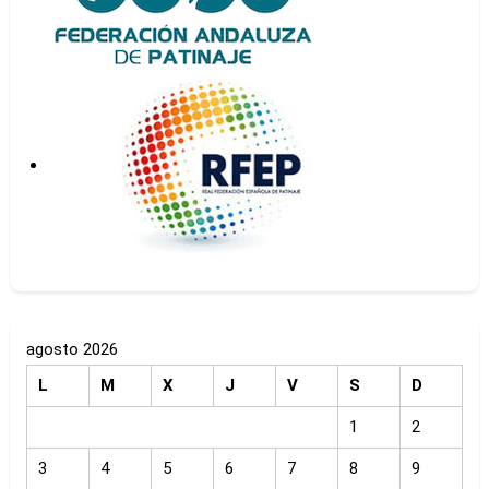
agosto 2026
L
M
X
J
V
S
D
1
2
3
4
5
6
7
8
9