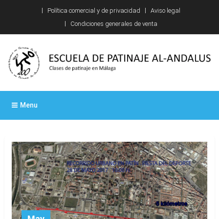
Skip
Política comercial y de privacidad
Aviso legal
to
Condiciones generales de venta
content
Escuela de patinaje Al-
Clases de patinaje en Málaga
Menu
Andalus
May