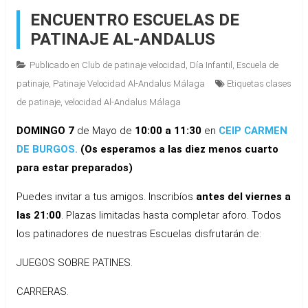
ENCUENTRO ESCUELAS DE
PATINAJE AL-ANDALUS
Publicado en
Club de patinaje velocidad
,
Día Infantil
,
Escuela de
patinaje
,
Patinaje Velocidad Al-Andalus Málaga
Etiquetas
clases
de patinaje
,
velocidad Al-Andalus Málaga
DOMINGO 7
de Mayo de
10:00 a 11:30
en
CEIP CARMEN
DE BURGOS.
(Os esperamos a las diez menos cuarto
para estar preparados)
Puedes invitar a tus amigos. Inscribíos
antes del viernes a
las 21:00
. Plazas limitadas hasta completar aforo. Todos
los patinadores de nuestras Escuelas disfrutarán de:
JUEGOS SOBRE PATINES.
CARRERAS.