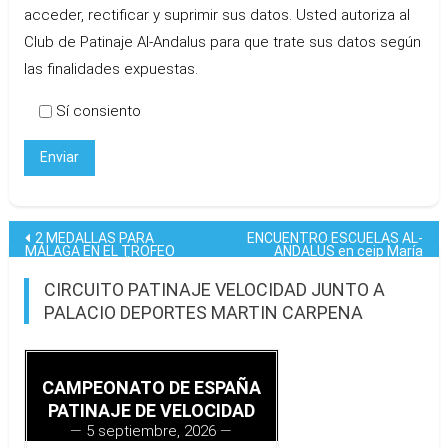
acceder, rectificar y suprimir sus datos. Usted autoriza al
Club de Patinaje Al-Andalus para que trate sus datos según
las finalidades expuestas.
Sí consiento
Navegación
2 MEDALLAS PARA
ENCUENTRO ESCUELAS AL-
MÁLAGA EN EL TROFEO
ANDALUS en ceip María
NACIONAL PINGÜINOS 2023
Zambrano
de
CIRCUITO PATINAJE VELOCIDAD JUNTO A
entradas
PALACIO DEPORTES MARTIN CARPENA
CAMPEONATO DE ESPAÑA
PATINAJE DE VELOCIDAD
5 septiembre, 2026