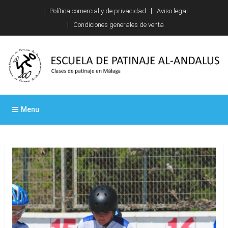
Skip
Política comercial y de privacidad
Aviso legal
to
Condiciones generales de venta
content
Escuela de patinaje Al-
Clases de patinaje en Málaga
Menu
Andalus