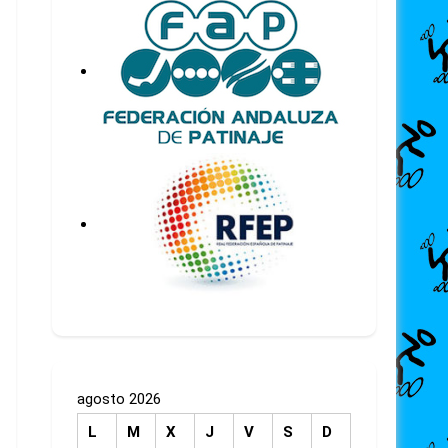
agosto 2026
L
M
X
J
V
S
D