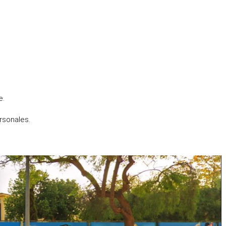
e.
rsonales.