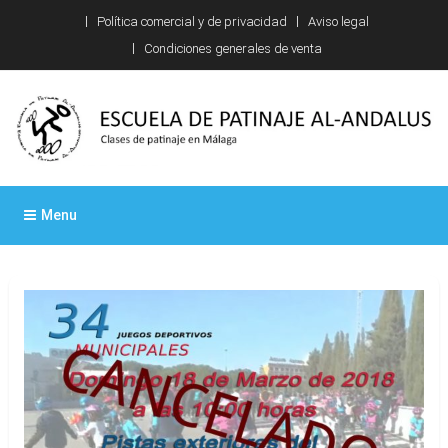
Skip
Política comercial y de privacidad
Aviso legal
to
Condiciones generales de venta
content
Escuela de patinaje Al-
Clases de patinaje en Málaga
Menu
Andalus