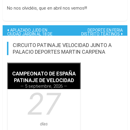
No nos olvidéis, que en abril nos vemos!!!
Navegación
APLAZADO JJDD EN
DEPORTE EN FERIA
CIUDAD JARDÍN AL 18 DE
DISTRITO TEATINOS
MARZO
de
CIRCUITO PATINAJE VELOCIDAD JUNTO A
entradas
PALACIO DEPORTES MARTIN CARPENA
CAMPEONATO DE ESPAÑA
PATINAJE DE VELOCIDAD
5 septiembre, 2026
27
días